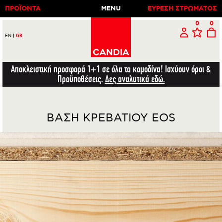
ΠΡΟΪΟΝΤΑ
MENU
ΕΥΡΕΣΗ ΣΤΡΩΜΑΤΟΣ
0
0
EN
|
GR
Αποκλειστική προσφορά 1+1 σε όλα τα κομοδίνα! Ισχύουν όροι &
Προϋποθέσεις.
Δες αναλυτικά εδώ.
ΒΑΣΗ ΚΡΕΒΑΤΙΟΥ EOS