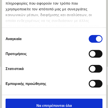
πληροφορίες που αφορούν τον τρόπο που
χρησιμοποιείτε τον ιστότοπό μας με συνεργάτες
κοινωνικών μέσων, διαφήμισης και αναλύσεων, οι
οποίοι ενδεχομένως να τις συνδυάσουν με άλλες
πληροφορίες που τους έχετε παραχωρήσει ή τις οποίες
έχουν συλλέξει σε σχέση με την από μέρους σας χρήση
Επιλογή
των υπηρεσιών τους.
Αναγκαία
συγκατάθεσης
Προτιμήσεις
Στατιστικά
ΒΑΣΗ ΚΡΕΒΑΤΙΟΥ ΜΕ ΕΛΑΤΗΡΙΑ BONNEL
Εμπορικής προώθησης
Να επιτρέπονται όλα