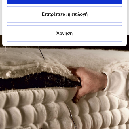
κοντά σε αυτό. Επίσης δεν προτείνεται η χρήση ηλεκτρικής
κουβέρτας.
Επιτρέπεται η επιλογή
- Μη χρησιμοποιείτε τις χειρολαβές για την ανύψωση του στρώματος
με όλο του το βάρος. Οι χειρολαβές χρησιμοποιούνται μόνο για
ελαφρά μετατόπιση του προϊόντος, εφόσον αυτό έχει ήδη
τοποθετηθεί στο κρεβάτι.
Άρνηση