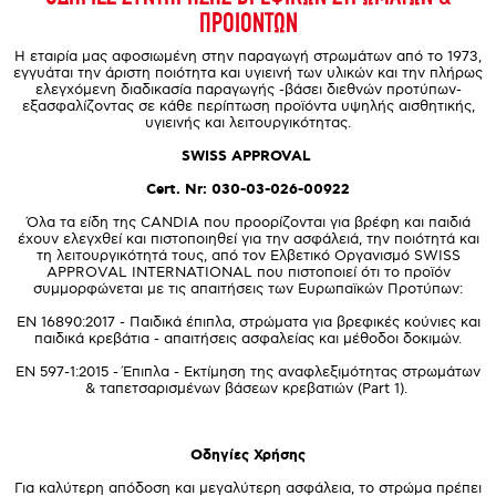
ΠΡΟΙΟΝΤΩΝ
Η εταιρία μας αφοσιωμένη στην παραγωγή στρωμάτων από το 1973,
εγγυάται την άριστη ποιότητα και υγιεινή των υλικών και την πλήρως
ελεγχόμενη διαδικασία παραγωγής -βάσει διεθνών προτύπων-
εξασφαλίζοντας σε κάθε περίπτωση προϊόντα υψηλής αισθητικής,
υγιεινής και λειτουργικότητας.
SWISS APPROVAL
Cert. Nr: 030-03-026-00922
Όλα τα είδη της CANDIA που προορίζονται για βρέφη και παιδιά
έχουν ελεγχθεί και πιστοποιηθεί για την ασφάλειά, την ποιότητά και
τη λειτουργικότητά τους, από τον Eλβετικό Oργανισμό SWISS
APPROVAL INTERNATIONAL που πιστοποιεί ότι το προϊόν
συμμορφώνεται με τις απαιτήσεις των Ευρωπαϊκών Προτύπων:
EN 16890:2017 - Παιδικά έπιπλα, στρώματα για βρεφικές κούνιες και
παιδικά κρεβάτια - απαιτήσεις ασφαλείας και μέθοδοι δοκιμών.
EN 597-1:2015 - Έπιπλα - Εκτίμηση της αναφλεξιμότητας στρωμάτων
& ταπετσαρισμένων βάσεων κρεβατιών (Part 1).
Οδηγίες Χρήσης
Για καλύτερη απόδοση και μεγαλύτερη ασφάλεια, το στρώμα πρέπει