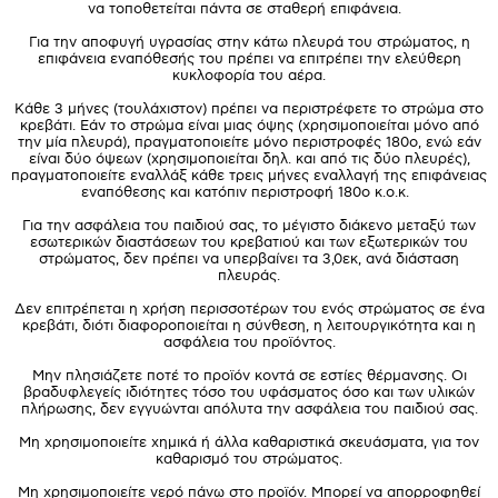
να τοποθετείται πάντα σε σταθερή επιφάνεια.
Για την αποφυγή υγρασίας στην κάτω πλευρά του στρώματος, η
επιφάνεια εναπόθεσής του πρέπει να επιτρέπει την ελεύθερη
κυκλοφορία του αέρα.
Κάθε 3 μήνες (τουλάχιστον) πρέπει να περιστρέφετε το στρώμα στο
κρεβάτι. Εάν το στρώμα είναι μιας όψης (χρησιμοποιείται μόνο από
την μία πλευρά), πραγματοποιείτε μόνο περιστροφές 180ο, ενώ εάν
είναι δύο όψεων (χρησιμοποιείται δηλ. και από τις δύο πλευρές),
πραγματοποιείτε εναλλάξ κάθε τρεις μήνες εναλλαγή της επιφάνειας
εναπόθεσης και κατόπιν περιστροφή 180ο κ.ο.κ.
Για την ασφάλεια του παιδιού σας, το μέγιστο διάκενο μεταξύ των
εσωτερικών διαστάσεων του κρεβατιού και των εξωτερικών του
στρώματος, δεν πρέπει να υπερβαίνει τα 3,0εκ, ανά διάσταση
πλευράς.
Δεν επιτρέπεται η χρήση περισσοτέρων του ενός στρώματος σε ένα
κρεβάτι, διότι διαφοροποιείται η σύνθεση, η λειτουργικότητα και η
ασφάλεια του προϊόντος.
Μην πλησιάζετε ποτέ το προϊόν κοντά σε εστίες θέρμανσης. Οι
βραδυφλεγείς ιδιότητες τόσο του υφάσματος όσο και των υλικών
πλήρωσης, δεν εγγυώνται απόλυτα την ασφάλεια του παιδιού σας.
Μη χρησιμοποιείτε χημικά ή άλλα καθαριστικά σκευάσματα, για τον
καθαρισμό του στρώματος.
Μη χρησιμοποιείτε νερό πάνω στο προϊόν. Μπορεί να απορροφηθεί