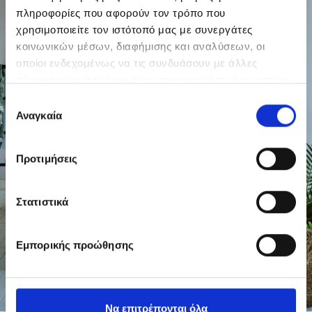
πληροφορίες που αφορούν τον τρόπο που
χρησιμοποιείτε τον ιστότοπό μας με συνεργάτες
κοινωνικών μέσων, διαφήμισης και αναλύσεων, οι
οποίοι ενδεχομένως να τις συνδυάσουν με άλλες
πληροφορίες που τους έχετε παραχωρήσει ή τις οποίες
έχουν συλλέξει σε σχέση με την από μέρους σας χρήση
Επιλογή
των υπηρεσιών τους.
Αναγκαία
συγκατάθεσης
Προτιμήσεις
Στατιστικά
Εμπορικής προώθησης
Να επιτρέπονται όλα