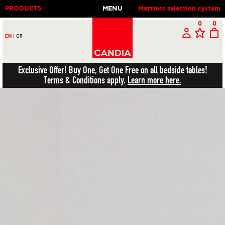
PRODUCTS
MENU
Mattress selection system
0
0
EN
|
GR
Exclusive Offer! Buy One, Get One Free on all bedside tables!
Terms & Conditions apply.
Learn more here.