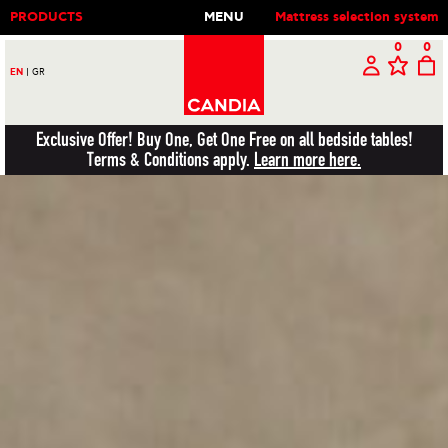
PRODUCTS
MENU
Mattress selection system
0
0
EN
|
GR
Exclusive Offer! Buy One, Get One Free on all bedside tables!
Terms & Conditions apply.
Learn more here.