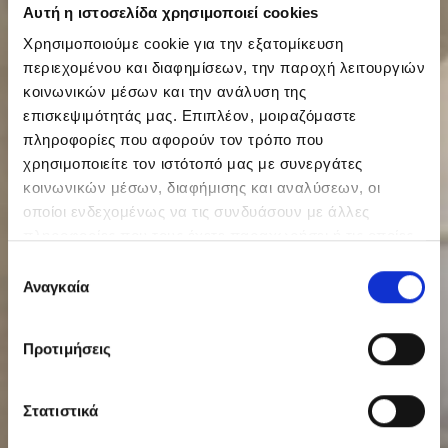
Αυτή η ιστοσελίδα χρησιμοποιεί cookies
Χρησιμοποιούμε cookie για την εξατομίκευση
περιεχομένου και διαφημίσεων, την παροχή λειτουργιών
κοινωνικών μέσων και την ανάλυση της
επισκεψιμότητάς μας. Επιπλέον, μοιραζόμαστε
πληροφορίες που αφορούν τον τρόπο που
χρησιμοποιείτε τον ιστότοπό μας με συνεργάτες
κοινωνικών μέσων, διαφήμισης και αναλύσεων, οι
οποίοι ενδεχομένως να τις συνδυάσουν με άλλες
πληροφορίες που τους έχετε παραχωρήσει ή τις οποίες
έχουν συλλέξει σε σχέση με την από μέρους σας χρήση
Επιλογή
των υπηρεσιών τους.
Αναγκαία
συγκατάθεσης
Προτιμήσεις
Στατιστικά
WAKE UP. FEEL THE MEDITERRANEAN BREEZE