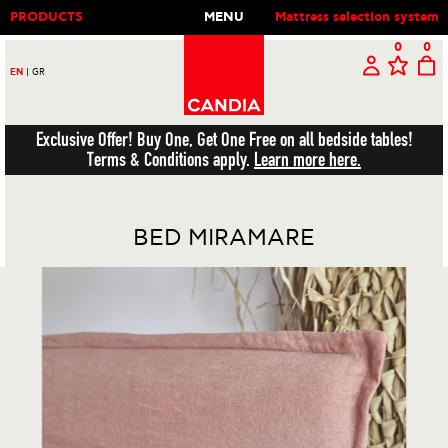
PRODUCTS
MENU
Mattress selection system
0
0
EN
|
GR
Exclusive Offer! Buy One, Get One Free on all bedside tables!
Terms & Conditions apply.
Learn more here.
BED MIRAMARE