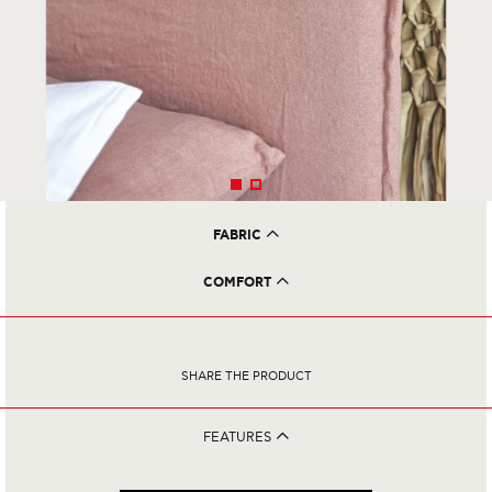
FABRIC
On request, you can choose the fabric you want from a wide range of
colors.
COMFORT
Combine it with the mattress you want from a wide range of handmade,
anatomic and orthopedic offered by Candia.
SHARE THE PRODUCT
FEATURES
Discover the refined simplicity of the MIRAMARE bed, named
after the Miramare castle in Italy. With an exquisite design