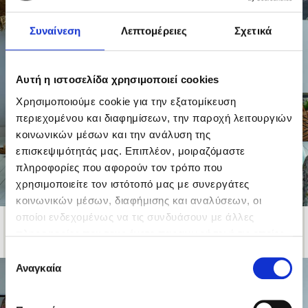
Συναίνεση
Λεπτομέρειες
Σχετικά
Αυτή η ιστοσελίδα χρησιμοποιεί cookies
Χρησιμοποιούμε cookie για την εξατομίκευση
περιεχομένου και διαφημίσεων, την παροχή λειτουργιών
κοινωνικών μέσων και την ανάλυση της
επισκεψιμότητάς μας. Επιπλέον, μοιραζόμαστε
πληροφορίες που αφορούν τον τρόπο που
χρησιμοποιείτε τον ιστότοπό μας με συνεργάτες
κοινωνικών μέσων, διαφήμισης και αναλύσεων, οι
οποίοι ενδεχομένως να τις συνδυάσουν με άλλες
BED MIRAMARE II
πληροφορίες που τους έχετε παραχωρήσει ή τις οποίες
έχουν συλλέξει σε σχέση με την από μέρους σας χρήση
Επιλογή
των υπηρεσιών τους.
Αναγκαία
συγκατάθεσης