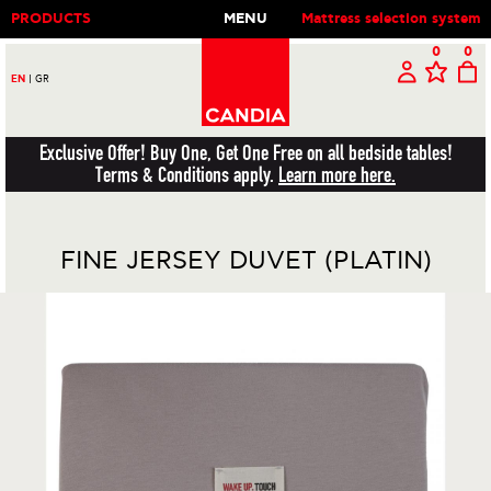
PRODUCTS
MENU
Mattress selection system
0
0
EN
|
GR
Exclusive Offer! Buy One, Get One Free on all bedside tables!
Terms & Conditions apply.
Learn more here.
FINE JERSEY DUVET (PLATIN)