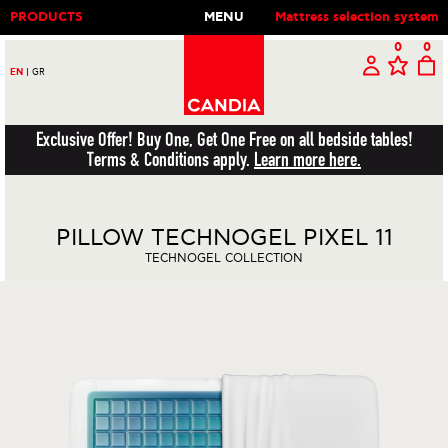
PRODUCTS
MENU
Mattress selection system
0
0
EN
|
GR
Exclusive Offer! Buy One, Get One Free on all bedside tables!
Terms & Conditions apply.
Learn more here.
PILLOW TECHNOGEL PIXEL 11
TECHNOGEL COLLECTION