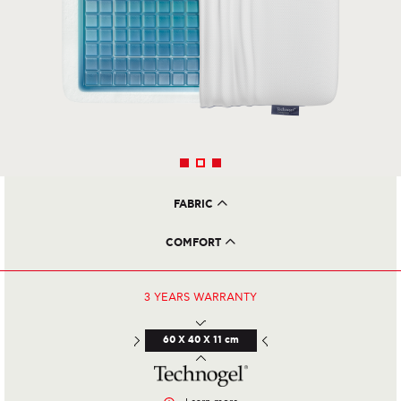
FABRIC
Cotton, Soft "custom" cover can be removed and washed (directions on
tag)
COMFORT
Technogel
3 YEARS
WARRANTY
60 X 40 X 11 cm