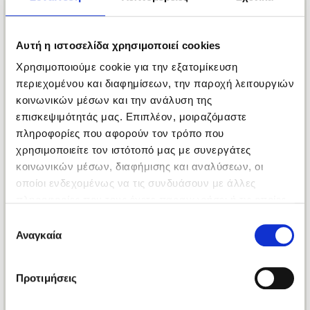
PILLOW TECHNOGEL PIXEL 14
TECHNOGEL COLLECTION
118.3 €
169 €
Αυτή η ιστοσελίδα χρησιμοποιεί cookies
Χρησιμοποιούμε cookie για την εξατομίκευση
περιεχομένου και διαφημίσεων, την παροχή λειτουργιών
κοινωνικών μέσων και την ανάλυση της
επισκεψιμότητάς μας. Επιπλέον, μοιραζόμαστε
πληροφορίες που αφορούν τον τρόπο που
χρησιμοποιείτε τον ιστότοπό μας με συνεργάτες
κοινωνικών μέσων, διαφήμισης και αναλύσεων, οι
οποίοι ενδεχομένως να τις συνδυάσουν με άλλες
πληροφορίες που τους έχετε παραχωρήσει ή τις οποίες
έχουν συλλέξει σε σχέση με την από μέρους σας χρήση
Επιλογή
των υπηρεσιών τους.
Αναγκαία
συγκατάθεσης
Προτιμήσεις