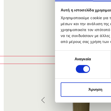
The Triangle bed
through its 
bedrooms, Air
Αυτή η ιστοσελίδα χρησιμοπ
Χρησιμοποιούμε cookie για 
You can now pu
μέσων και την ανάλυση της
χρησιμοποιείτε τον ιστότοπ
να τις συνδυάσουν με άλλες
από μέρους σας χρήση των 
QUANTITY
Επιλογή
Αναγκαία
συγκατάθεσης
Άρνηση