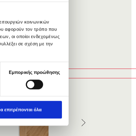
nes, standing out
eal for small
functionality.
λειτουργιών κοινωνικών
 paying with a
ου αφορούν τον τρόπο που
εων, οι οποίοι ενδεχομένως
υλλέξει σε σχέση με την
Εμπορικής προώθησης
α επιτρέπονται όλα