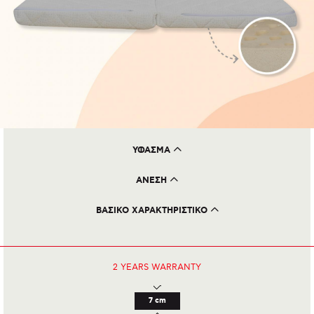
ΥΦΑΣΜA
Αφαιρούμενο και πλενόμενο καλύμμα από bamboo
ΑΝΕΣΗ
Παρκοκρέβατο σπαστό (στα δύο) με Latex 6cm
ΒΑΣΙΚΟ ΧΑΡΑΚΤΗΡΙΣΤΙΚΟ
Έχουν πιστοποίηση ασφάλειας από τον Ελβετικό οργανισμό SWISS.
Το κάλυμμα από bamboo για δροσερό ύπνο
2 YEARS
WARRANTY
7 cm