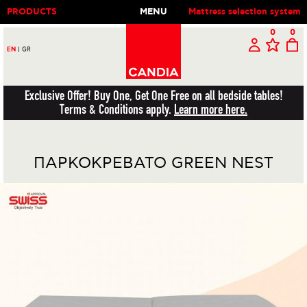
PRODUCTS
MENU
Mattress selection system
0
0
EN
|
GR
Exclusive Offer! Buy One, Get One Free on all bedside tables!
Terms & Conditions apply.
Learn more here.
ΠΑΡΚΟΚΡΕΒΑΤΟ GREEN NEST