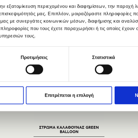
επιλέξετε.
την εξατομίκευση περιεχομένου και διαφημίσεων, την παροχή 
 επισκεψιμότητάς μας. Επιπλέον, μοιραζόμαστε πληροφορίες π
LENGTH
QUANTITY
35 €
ό μας με συνεργάτες κοινωνικών μέσων, διαφήμισης και αναλύσ
0cm
 πληροφορίες που τους έχετε παραχωρήσει ή τις οποίες έχουν σ
υπηρεσιών τους.
YOU MAY ALSO BE INTERESTED IN
Προτιμήσεις
Στατιστικά
Επιτρέπεται η επιλογή
Ν
ΣΤΡΩΜΑ ΚΑΛΑΘΟΥΝΑΣ GREEN
BALLOON