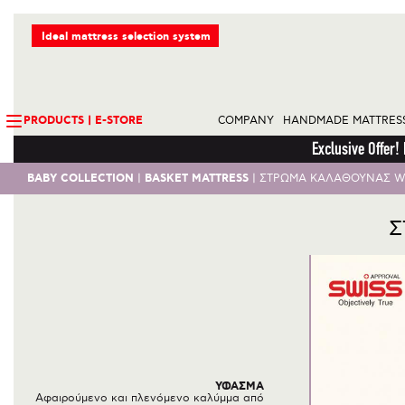
Ideal mattress selection system
PRODUCTS | Ε-STORE
COMPANY
HANDMADE MATTRES
Exclusive Offer!
BABY COLLECTION
BASKET MATTRESS
|
|
ΣΤΡΩΜΑ ΚΑΛΑΘΟΥΝΑΣ W
Σ
ΥΦΑΣΜA
Αφαιρούμενο και πλενόμενο καλύμμα από