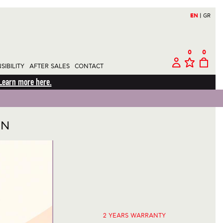
EN
|
GR
0
0
IBILITY
AFTER SALES
CONTACT
Learn more here.
ON
2 YEARS
WARRANTY