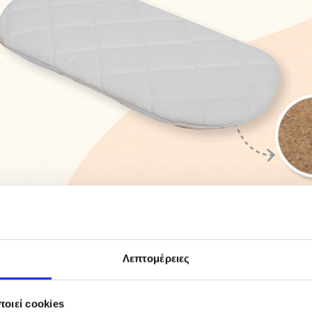
Λεπτομέρειες
FEATURES
οιεί cookies
ούνας με κάλυμμα από bamboo που αφαιρείται και πλένεται, με 2 φυσι